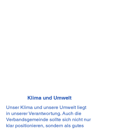
wichtigen Themen innerhalb der
Vordereifel. Ich möchte auch Ihre
Themen, Probleme und
Schwerpunkte im gemeinsamen
Gespräch erfahren.
Sprechen Sie mich persönlich an
oder melden Sie sich bei mir
direkt!
michael.gross@fwg-vordereifel.de
Mobil: 0
172
-801149
0
Klima und Umwelt
Unser Klima und unsere Umwelt liegt
in unserer Verantwortung. Auch die
Verbandsgemeinde sollte sich nicht nur
klar positionieren, sondern als gutes
Beispiel vorgehen.
Die bestmögliche